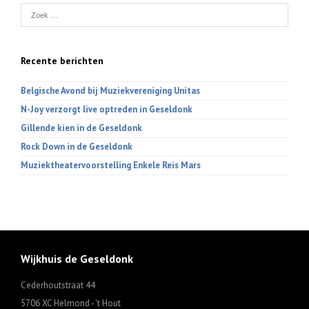
Recente berichten
Belgische Avond bij Muziekvereniging Unitas
N-Joy verzorgt live optreden in Geseldonk
Gillende kien in de Geseldonk
Rock Down in de Geseldonk
Muziektheatervoorstelling Enkele Reis Mars
Wijkhuis de Geseldonk
Cederhoutstraat 44
5706 XC Helmond - 't Hout