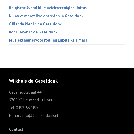
Belgische Avond bij Muziekvereniging Unitas
N-Joy verzorgt live optreden in Geseldonk
Gillende kien in de Geseldonk
Rock Down in de Geseldonk
Muziektheatervoorstelling Enkele Reis Mars
Wijkhuis de Geseldonk
Cederhoutstraat 44
5706 XC Helmond - 't Hout
Tel: 0492-537495
E-mail: info@degeseldonk.nl
Contact