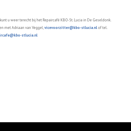
unt u weer terecht bij het Repaircafé KBO-St. Lucia in De Geseldonk.
en met Adriaan van Veggel,
vicevoorzitter@kbo-stlucia.nl
of tel.
ircafe@kbo-stlucia.nl